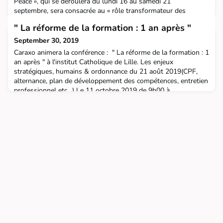
Peace », qui se déroulera du lundi 16 au samedi 21
septembre, sera consacrée au « rôle transformateur des
individus » dans la recherche d’une paix internationale
" La réforme de la formation : 1 an après "
durable.Avec toujours cette volonté d’inclure dans le
programme la culture comme vecteur pour la paix, la
September 30, 2019
Masterclass proposera une ou plusieurs performances
Caraxo animera la conférence : " La réforme de la formation : 1
d’artistes engagés o
an après " à l'institut Catholique de Lille. Les enjeux
stratégiques, humains & ordonnance du 21 août 2019(CPF,
alternance, plan de développement des compétences, entretien
professionnel etc…) Le 11 octobre 2019 de 9h00 à
12h30 Pendant cette matinée, les sujets mis à l'honneur sont :
les enjeux humains et ordonnance du 21 août 2019.