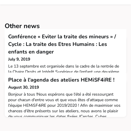
Other news
Conférence « Eviter la traite des mineurs » /
Cycle : La traite des Etres Humains : Les
enfants en danger
July 9, 2019
Le 13 septembre est organisée dans le cadre de la rentrée de
la Chaire Droits et Intérêt Supérieur de l’enfant une deuxième
conférence intitulée« Eviter la traite des mineurs par la
Place à l'agenda des ateliers HEMiSF4iRE !
prévention »Cette conférence est la première d’un cycle
August 30, 2019
consacré à la traite des êtres humains, sous le prisme de
l’enfant en danger.A destination d’un large public (étudiants,
Bonjour à tous !Nous espérons que l'été a été ressourçant
professionnels et toute personnes intéres
pour chacun d'entre vous et que vous êtes d'attaque comme
l'équipe HEMiSF4iRE pour 2019/2020 ! Afin de maximiser vos
chances d'être présents sur les ateliers, nous avons le plaisir
de vous communiquer les dates fixées (Cercles, Cubes,
Hack&Go et Carrés)... à inscrire sans faute dans votre agenda
papier ou numérique !Les thématiques vous ser