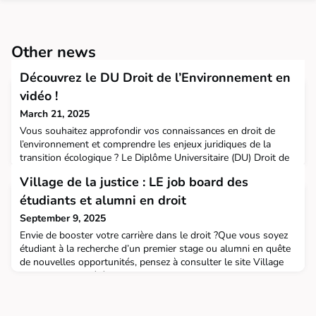
Other news
Découvrez le DU Droit de l’Environnement en
vidéo !
March 21, 2025
Vous souhaitez approfondir vos connaissances en droit de
l’environnement et comprendre les enjeux juridiques de la
transition écologique ? Le Diplôme Universitaire (DU) Droit de
l’Environnement vous offre une formation complète et
Village de la justice : LE job board des
professionnalisante.Regardez notre vidéo de présentation et
plongez au cœur du programme : Que vous soyez étudiant,
étudiants et alumni en droit
juriste, professionnel de l’urbanisme ou acteur du se
September 9, 2025
Envie de booster votre carrière dans le droit ?Que vous soyez
étudiant à la recherche d’un premier stage ou alumni en quête
de nouvelles opportunités, pensez à consulter le site Village
de la Justice, la référence pour les offres d’emplois, de stages
et d’alternance dans le secteur juridique.Des centaines
d’annonces actualisées chaque semaine.Des opportunités
partout en France, et pour tous les pr