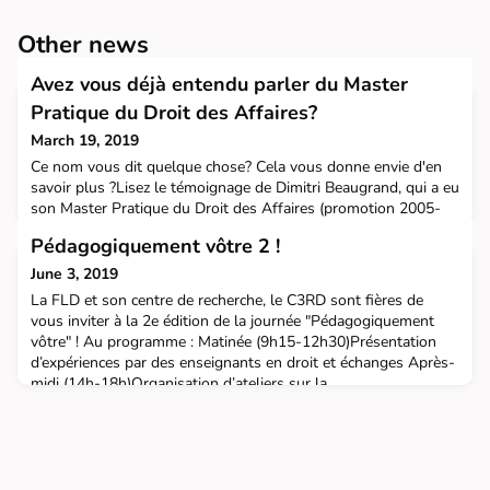
Other news
Avez vous déjà entendu parler du Master
Pratique du Droit des Affaires?
March 19, 2019
Ce nom vous dit quelque chose? Cela vous donne envie d'en
savoir plus ?Lisez le témoignage de Dimitri Beaugrand, qui a eu
son Master Pratique du Droit des Affaires (promotion 2005-
2006)" J'ai été diplômé en 2006 en Master 2 Juriste
Pédagogiquement vôtre 2 !
d'entreprise à la FLD.Après un cursus en école de commerce,
cette dernière année et le stage en droit des affaires qui a été
June 3, 2019
proposé par la FLD au sein de l'entreprise
La FLD et son centre de recherche, le C3RD sont fières de
vous inviter à la 2e édition de la journée "Pédagogiquement
vôtre" ! Au programme : Matinée (9h15-12h30)Présentation
d’expériences par des enseignants en droit et échanges Après-
midi (14h-18h)Organisation d’ateliers sur la
pédagogie Inscription obligatoire afin de permettre la bonne
organisation de la journée à cette adresse : https://forms