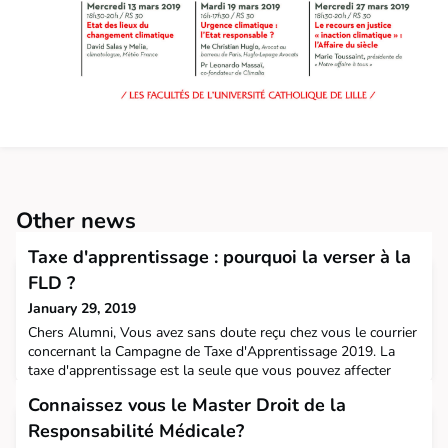
Other news
Taxe d'apprentissage : pourquoi la verser à la
FLD ?
January 29, 2019
Chers Alumni, Vous avez sans doute reçu chez vous le courrier
concernant la Campagne de Taxe d'Apprentissage 2019. La
taxe d'apprentissage est la seule que vous pouvez affecter
selon votre choix. L'année dernière, le montant affecté à la FLD
Connaissez vous le Master Droit de la
a notamment financé : Le lancement de cette plateforme mise
à disposition des anciens et très prochainement des étudiants,
Responsabilité Médicale?
L'ouverture du Master Droit et Gest