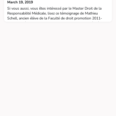
March 19, 2019
Si vous aussi, vous êtes intéressé par le Master Droit de la
Responsabilité Médicale, lisez ce témoignage de Mathieu
Schell, ancien élève de la Faculté de droit promotion 2011-
2012 " Après mon master II droit de la responsabilité médicale
à la FLD, j’ai réalisé une spécialisation en management qui m’a
conduit à prendre la direction d’une maison de retraite dans la
région lilloise. Les années à la