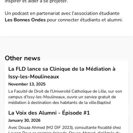
inspirer et aider à se projeter.
Un podcast en partenariat avec l'association étudiante
Les Bonnes Ondes
pour connecter étudiants et alumni.
Other news
La FLD lance sa Clinique de la Médiation à
Issy-les-Moulineaux
November 13, 2025
La Faculté de Droit de l'Université Catholique de Lille, sur son
campus d’Issy-les-Moulineaux, ouvre un service gratuit de
médiation à destination des habitants de la ville.Baptisé
Clinique de la Médiation, ce dispositif permet à toute personne
La Voix des Alumni - Épisode #1
confrontée à un différend (familial, de voisinage, professionnel
ou autre) de bénéficier d’un accompagnement structuré,
January 30, 2026
confidentiel et bienveillant, en de
Avec Douaa Ahmed (M2 DIF 2023), consultante fiscalité chez