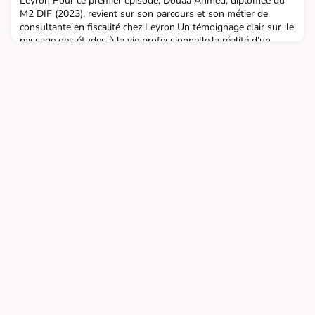
Leyron Pour ce premier épisode, Douaa Ahmed, diplômée du
M2 DIF (2023), revient sur son parcours et son métier de
consultante en fiscalité chez Leyron.Un témoignage clair sur :le
passage des études à la vie professionnelle,la réalité d’un
métier en transformation,les compétences attendues au-delà
du diplôme,les choix, ajustements et questi